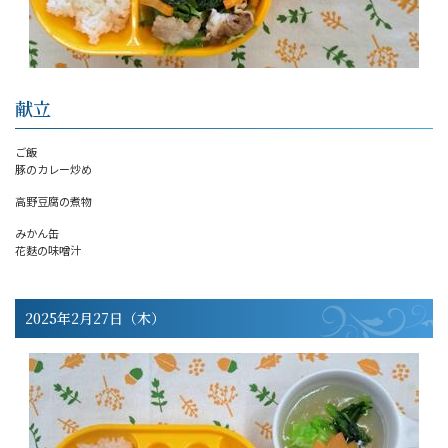
献立
ご飯
豚のカレー炒め
高野豆腐の煮物
みかん缶
花麩の味噌汁
2025年2月27日（木）