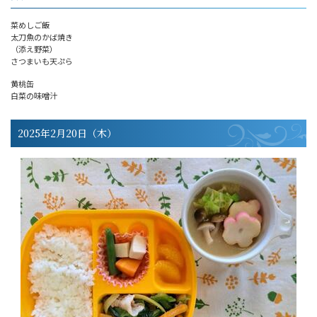
菜めしご飯
太刀魚のかば焼き
（添え野菜）
さつまいも天ぷら
黄桃缶
白菜の味噌汁
2025年2月20日（木）