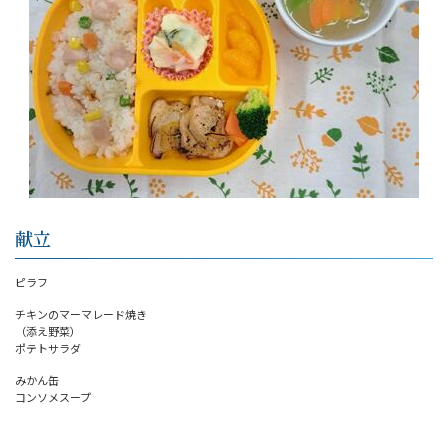
献立
ピラフ
チキンのマーマレード焼き
（添え野菜）
ポテトサラダ
みかん缶
コンソメスープ